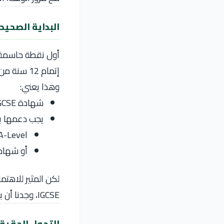
البداية الصحيحة: فهم
أول نقطة حاسمة و
إتمام 12 سنة من التعليم قبل الجامعي
وهذا يعني:
شهادة IGCSE وحدها غالبًا غير كافية
يجب دعمها بـ
A-Level
أو شهادة
لكن المثير للاهتم
IGCSE، وجدنا أن بعض الجامعات تنظر إلى الملف بشكل شامل، وليس فقط إلى عدد السنوات.
التحول الحقيق