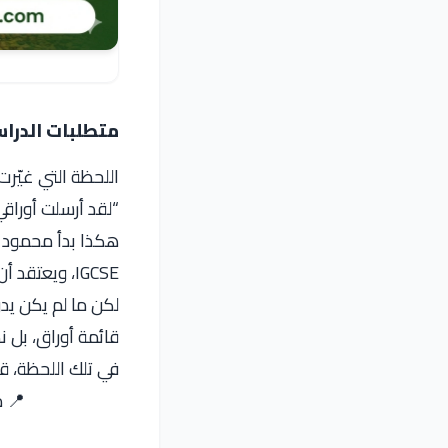
متطلبات الدراسة
اللحظة التي غيّرت
“لقد أرسلت أوراقي
هكذا بدأ محمود ح
IGCSE، ويعتقد أن الأمر بسيط: تجهيز الأوراق، إرسال الطلب، وانتظار القبول.
قائمة أوراق، بل 
في تلك اللحظة، قر
📍 مكتب ORYX للدراسة في ا