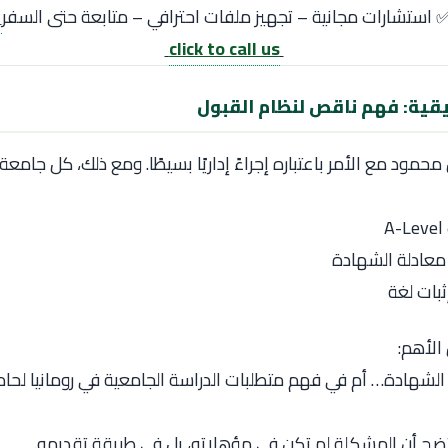
 استشارات مجانية – تجهيز ملفات احترافي – متابعة حتى السفر
click to call us
قية: فهم ناقص لنظام القبول
 محمود مع الأمر باعتباره إجراءً إداريًا بسيطًا. ومع ذلك، كل جامع
معادلة الشهادة
ثبات لغة
الأهم:
لشهادة… أم في فهم متطلبات الدراسة الجامعية في رومانيا لحا
تضح أن المشكلة لم تكن في مؤهلاته، بل في طريقة تقديمه.