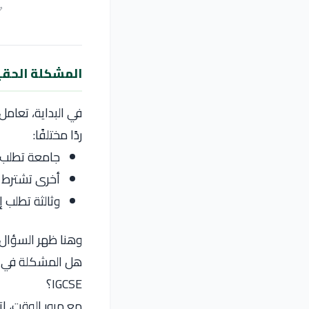
✅
المشكلة الحقي
في البداية، تعامل
ردًا مختلفًا:
جامعة تطلب A-Level
أخرى تشترط 
وثالثة تطلب إ
وهنا ظهر السؤال 
هل المشكلة في ا
IGCSE؟
مع مرور الوقت، ا