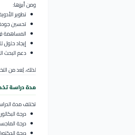
ومن أبرزها:
تطوير الأدوية
تحسين جودة ا
المساهمة في
إيجاد حلول ل
دعم البحث ال
لذلك، يُعد من ال
مدة دراسة تخص
تختلف مدة الدراس
درجة البكالوريوس: م
درجة الماجست
درجة الدكتوراه: من 3 