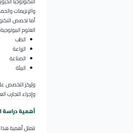
التكنولوجيا الحي
والإنزيمات والحمض النووي (DNA) في تطوير منتجا
أما تخصص التكنول
العلوم البيولوجي
الطب
الزراعة
الصناعة
البيئة
ويُركز التخصص عل
وإجراء التجارب الع
أهمية دراسة ال
تتمثل أهمية هذا