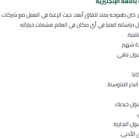
باللغة الإنجليزية
ر، كان طموحه يمتد لآفاق أبعد، حيث الرغبة في العمل مع شركات
 دراساته العليا في أي مكان في العالم. فشملت خياراته:
قنية.
 شهير.
ول بلغي.
يا.
لبحر المتوسط.
ول جيديك.
.
ل التجارية.
الأدنى.