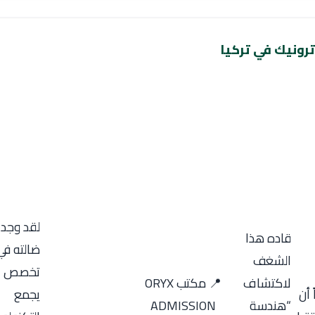
رونيك في تركيا
لقد وجد
قاده هذا
ضالته في
الشغف
تخصص
لاكتشاف
📍 مكتب ORYX
 أن
يجمع
“هندسة
ADMISSION