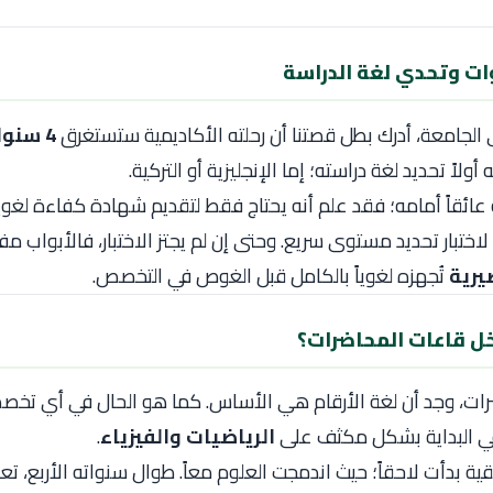
وات وتحدي لغة الدراسة
ى الجامعة، أدرك بطل قصتنا أن رحلته الأكاديمية ستستغرق
4 سنوات
ولاً تحديد لغة دراسته؛ إما الإنجليزية أو التركية.
 عائقاً أمامه؛ فقد علم أنه يحتاج فقط لتقديم شهادة كفاءة لغوي
ختبار تحديد مستوى سريع. وحتى إن لم يجتز الاختبار، فالأبواب م
يرية
تُجهزه لغوياً بالكامل قبل الغوص في التخصص.
خل قاعات المحاضرات؟
ضرات، وجد أن لغة الأرقام هي الأساس. كما هو الحال في أي ت
ي البداية بشكل مكثف على
الرياضيات والفيزياء
.
ية بدأت لاحقاً؛ حيث اندمجت العلوم معاً. طوال سنواته الأربع، تعلم