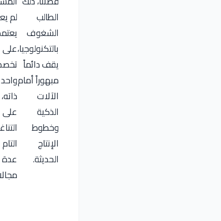
قصتنا، ذلك
المست
الطالب
لم يع
الشغوف
يعتمد
بالتكنولوجيا،
على
يقف دائماً
تخص
مبهوراً أمام
واحد 
الآلات
ذاته، 
الذكية
على
وخطوط
التناغ
الإنتاج
التام 
الحديثة.
عدة
مجالا