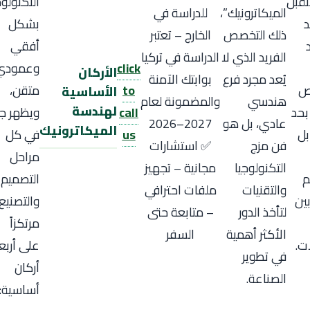
قبل
التكنولوج
الميكاترونيك”،
للدراسة في
د
بشكل
ذلك التخصص
الخارج – تعتبر
أفقي
الفريد الذي لا
الدراسة في تركيا
click
وعمودي
الأركان
يُعد مجرد فرع
بوابتك الآمنة
ص
to
متقن،
الأساسية
هندسي
والمضمونة لعام
لهندسة
بحد
call
ويظهر جلي
عادي، بل هو
2027–2026
الميكاترونيك
بل
us
في كل
فن مزج
✅ استشارات
مراحل
التكنولوجيا
مجانية – تجهيز
م
التصميم
والتقنيات
ملفات احترافي
بين
والتصنيع،
لتأخذ الدور
– متابعة حتى
مرتكزاً
الأكثر أهمية
السفر
ت.
على أربع
في تطوير
أركان
الصناعة.
أساسية: