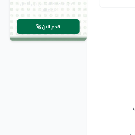
اضمن مقعدك الدراسي في أفضل
الجامعات
قدم الآن 🚀
بمجرد أن
حدد
تحولت
هدفه، بدأ
ما أثار
الجامعات
رحلة
حماسه
التركية
البحث عن
حقاً هو
في نظره
الوجهة
إدراكه
إلى
الأفضل
لحجم
الوجهة
لدراسة
الدعم
المثالية
هذا
الأكاديمي
والمقصد
التخصص
فمجلس
الأول
المتقدم