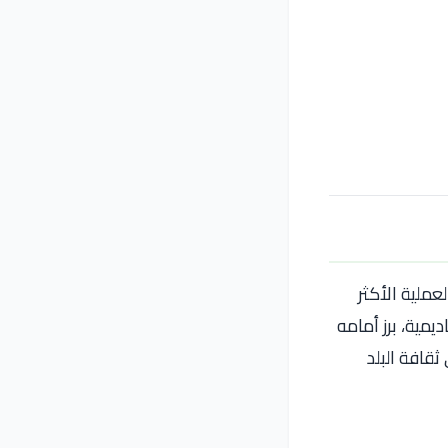
المرصودة
دراسة
البحث
لتطوير
هذا
العلمي
تخصصات
التخصص
والهندسة
المستقبل.
باللغة
في
الإنجليزية.
السنوات
الأخيرة.
عملية الأكثر
يمية، برز أمامه
ثقافة البلد