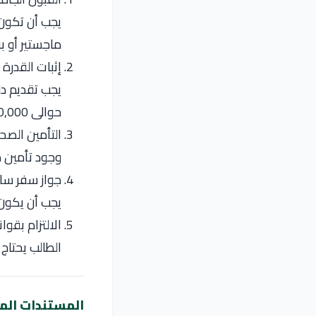
يجب أن تكون 
ماجستير أو ب
إثبات القدرة ا
يجب تقديم دل
حوالى 10,000 يورو سنويًا على الأقل.
التأمين الص
وجود تأمين ص
جواز سفر سا
يجب أن يكون جواز السفر 
الالتزام بقوان
الطالب يحتاج
المستندات الم