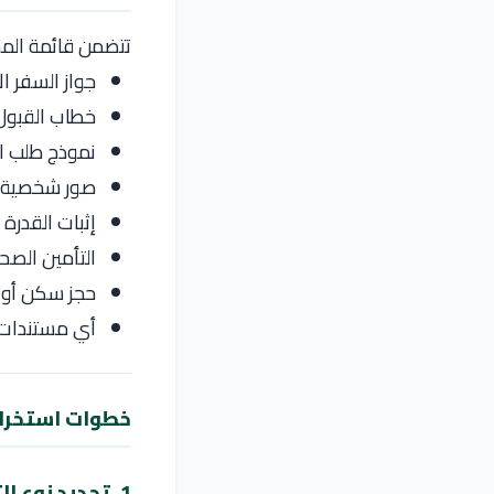
تتضمن قائمة الم
جواز السفر ا
خطاب القبول 
نموذج طلب التأش
صور شخصية ح
إثبات القدرة
التأمين الصح
حجز سكن أو إ
أي مستندات إ
خطوات استخراج 
1. تحديد نوع التأشيرة