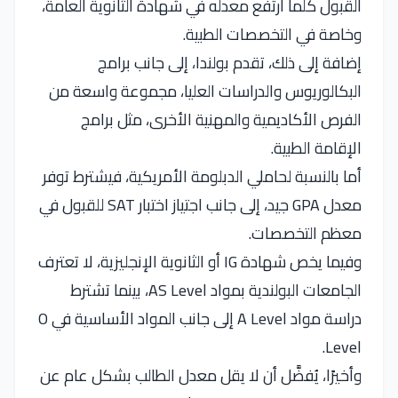
القبول كلما ارتفع معدله في شهادة الثانوية العامة،
وخاصة في التخصصات الطبية.
إضافة إلى ذلك، تقدم بولندا، إلى جانب برامج
البكالوريوس والدراسات العليا، مجموعة واسعة من
الفرص الأكاديمية والمهنية الأخرى، مثل برامج
الإقامة الطبية.
أما بالنسبة لحاملي الدبلومة الأمريكية، فيشترط توفر
معدل GPA جيد، إلى جانب اجتياز اختبار SAT للقبول في
معظم التخصصات.
وفيما يخص شهادة IG أو الثانوية الإنجليزية، لا تعترف
الجامعات البولندية بمواد AS Level، بينما تشترط
دراسة مواد A Level إلى جانب المواد الأساسية في O
Level.
وأخيرًا، يُفضَّل أن لا يقل معدل الطالب بشكل عام عن