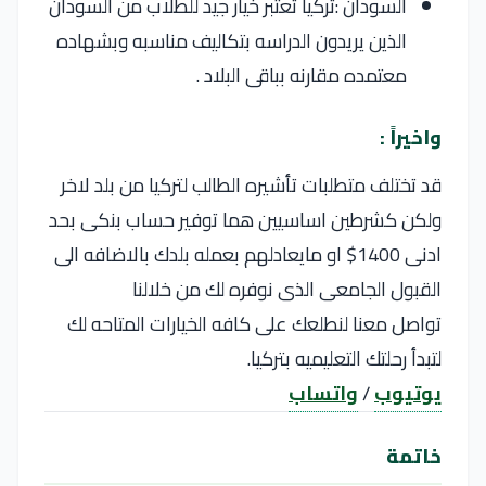
السودان :تركيا تعتبر خيار جيد للطلاب من السودان
الذين يريدون الدراسه بتكاليف مناسبه وبشهاده
معتمده مقارنه بباقى البلاد .
واخيراً :
قد تختلف متطلبات تأشيره الطالب لتركيا من بلد لاخر
ولكن كشرطين اساسيين هما توفير حساب بنكى بحد
ادنى 1400$ او مايعادلهم بعمله بلدك بالاضافه الى
القبول الجامعى الذى نوفره لك من خلالنا
تواصل معنا لنطلعك على كافه الخيارات المتاحه لك
لتبدأ رحلتك التعليميه بتركيا.
يوتيوب
/
واتساب
خاتمة