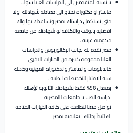
بالنسبه للمتقدمين الى الدراسات العليا سواء
ماستر او دكتوراه تحتاج الى معادله شهادتك اولا
حتى تستكمل دراستك بمصر ونساعدك بها ولك
افضليه بالوقت والتكلفه لو شهادتك من جامعه
حكوميه عربيه .
مصر تقدم لك بجانب البكالوريوس والدراسات
العليا مجموعه كبيره من الخيارات الاخرى
كالدبلومات والماستر والدكتوراه المهنيه وكذلك
سنه الامتياز للتخصصات الطبيه .
بمعدل 58% فقط بشهادتك الثانويه تؤهلك
لدراسه الطب بالجامعات االمصريه
تواصل معنا لنطلعك على كافه الخيارات المتاحه
لك لتبدأ رحلتك التعليميه بمصر
واتساب
|
يوتيوب