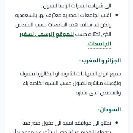
الى شهاده القدرات الزاميا للقبول .
اغلب الجامعات المصريه معترف بها بالسعوديه
ولكن قد تختلف هذه الجامعات حسب التخصص
الذى تختاره حسب
للموقع الرسمي لسفير
الجامعات
.
الجزائر و المغرب :
جميع انواع الشهادات الثانويه او البكالوريا مقبوله
وتؤهلك مباشره للقبول حسب النسبه الخاصه بك
والتخصص الذى تختاره .
السودان :
تحتاج الى موافقه امنيه الى دخول مصر مما
يدفعك للتقديم مبكرا حتى لا تتأخر عن موعد بدأ