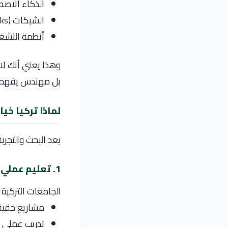
الذكاء الاصطناعي (elligence
الشبكات (Computer Networks)
أنظمة التشغيل (ng Systems
وهذا يعني أنك ل
بل مهندس يفهم ال
لماذا تركيا خي
بعد البحث والتجرب
1. تعليم عملي وليس نظري فقط
الجامعات التركية 
مشاريع حقيق
تدريب عملي (Internships