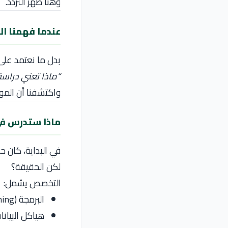
وهنا ظهر التردد.
عندما فهمنا ا
بدل ما نعتمد على 
“ماذا تعني دراسة 
واكتشفنا أن المو
ماذا ستدرس في
في البداية، كان 
لكن الحقيقة؟
التخصص يشمل:
البرمجة (Programming)
هياكل البيانات (Structures