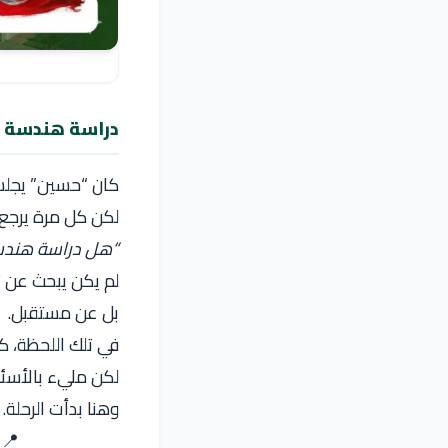
دراسة هندسة ال
كان “حسين” يجلس 
لكن كل مرة يرجع
“هل دراسة هندسة 
لم يكن يبحث ع
بل عن مستقبل.
في تلك اللحظة، كا
لكن مليء بالأسئل
وهنا بدأت الرحلة.
📍 مكتب ORYX للدرا