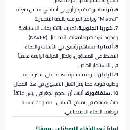
التنوع والمساواة في قوة العمل.
6. فرنسا:
برزت كمركز أوروبي أساسي بفضل شركة
“Mistral” وبرامج الدراسة باللغة الإنجليزية.
7. كوريا الجنوبية:
تميزت بالتشريعات الاستباقية
ووجود شركات وجامعات رائدة مثل (NAVER).
8. ألمانيا:
مساهم رئيسي في الأبحاث والذكاء
الاصطناعي المسؤول، وتحتل المرتبة الرابعة عالمياً
في الاستثمار الخاص.
9. اليابان:
قوة مستقرة تعتمد على استراتيجية
وطنية قوية، مما يعزز الثقل الآسيوي في هذا المجال.
10. سنغافورة:
أثبتت أن الحجم الجغرافي ليس عائقاً،
حيث تفوقت في نماذج الأساس المفتوحة ونسبة
توظيف الذكاء الاصطناعي.
لماذا يُعد الذكاء الاصطناعي مهمًا؟