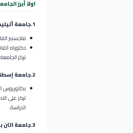
اولاً أبرز الجا
1.جامعة أتيليم (Özel Atılım Üniversitesi) – خاصة
ماجستير القانون العام
دكتوراه القانون الخاص
تركز الجامعة
2.جامعة إسطنبول ميديبول – خاصة
بكالوريوس القانون (000
تركز على التد
الدراسة.
3.جامعة التن باش – خاصة