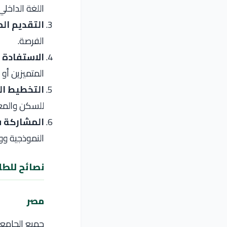
اللغة الداخلي
التقديم الم
الفرصة.
الاستفادة م
المتميزين أو ا
التخطيط ال
للسكن والمع
المشاركة ف
النموذجية وو
نصائح للطل
مصر
جميع الجامعا