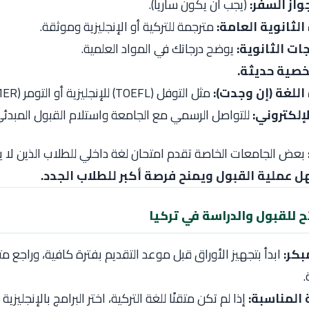
از السفر:
(يجب أن يكون سارياً).
لثانوية العامة:
مترجمة للتركية أو الإنجليزية وموثقة.
جات الثانوية:
يوضح درجاتك في المواد العلمية.
صية حديثة.
للغة (إن وجدت):
مثل التوفل (TOEFL) للإنجليزية أو التومر (TÖMER) للتركية.
لإلكتروني:
للتواصل الرسمي مع الجامعة واستلام القبول المبدئي
بعض الجامعات الخاصة تقدم امتحان لغة داخلي للطلاب الذين لا
 عملية القبول ويمنح فرصة أكبر للطلاب الجدد.
صائح للقبول والدراسة في تركيا
بكر:
ابدأ بتجهيز الأوراق قبل موعد التقديم بفترة كافية، وراجع م
.
ة المناسبة:
إذا لم تكن متقنًا للغة التركية، اختر البرامج بالإنجليزية 