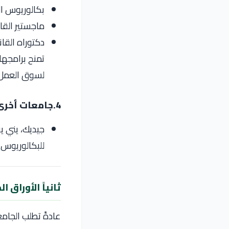
بكالوريوس القانون
ماجستير القانون
دكتوراه القانون 
تمنح برامجها 
لسوق العمل 
4.جامعات أخرى
جيديك، يني ي
للبكالوريوس 
ثانياً الأوراق ا
عادةً تطلب الجامعا