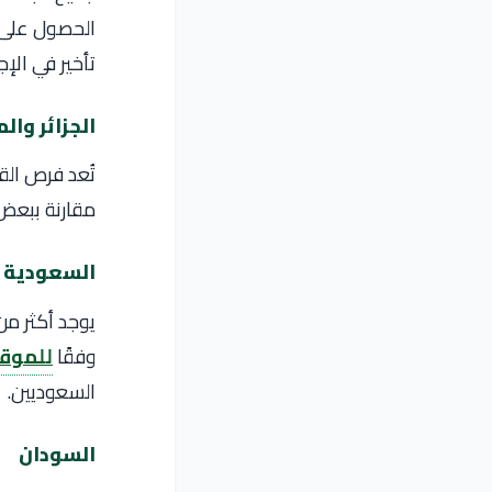
الحصول على م
تأخير في الإج
الجزائر وال
تُعد فرص الق
مقارنة ببعض 
السعودية
وفقًا
للموقع
السعوديين.
السودان