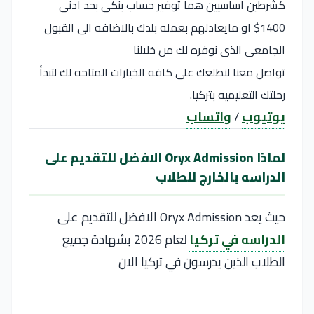
كشرطين اساسيين هما توفير حساب بنكى بحد ادنى
1400$ او مايعادلهم بعمله بلدك بالاضافه الى القبول
الجامعى الذى نوفره لك من خلالنا
تواصل معنا لنطلعك على كافه الخيارات المتاحه لك لتبدأ
رحلتك التعليميه بتركيا.
يوتيوب
/
واتساب
لماذا Oryx Admission الافضل للتقديم على
الدراسه بالخارج للطلاب
حيث يعد Oryx Admission الافضل للتقديم على
الدراسه في تركيا
لعام 2026 بشهادة جميع
الطلاب الذين يدرسون في تركيا الان