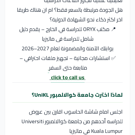
تعليمية عملية تتجاوز القاعات الدراسية
هل الجودة مرتبطة بالسعر فقط؟ ام ان هناك طريقا
اخر اكثر ذكاء نحو الشهادة الدولية؟
📍 مكتب ORYX للدراسة في الخارج – يقدم دليل
شامل للدراسة فى ماليزيا
بوابتك الآمنة والمضمونة لعام 2027–2026
✅ استشارات مجانية – تجهيز ملفات احترافي –
متابعة حتى السفر
click to call us
لماذا اخترت جامعة كوالالمبور UniKL؟
اجلس امام شاشة الحاسوب اقارن بين عروض
للدراسه أحدهم من جامعة كوالالمبور Universiti
Kuala Lumpur في ماليزيا