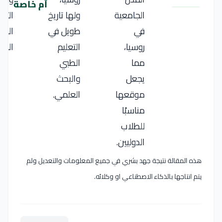
أم خاصة
الجامعية
ولها تاريخ
التعل
في
طويل في
العا
روسيا،
التعليم
الرو
مما
الطبي
يجعل
والبحث
موقعها
العلمي.
مناسبًا
للطلاب
الدوليين.
هذه المقالة نتيجة جهد بشري في جميع المعلومات والتعديل ولم
يتم انتاجها بالذكاء الاصطناعي او وكلائه.