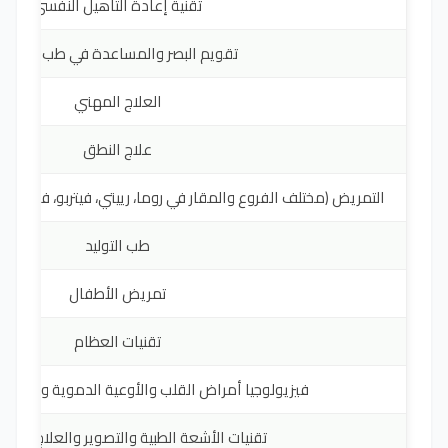
تقنية إعادة التأهيل النفسي
تقويم البصر والمساعدة في طب العيون
العلاج المهني
علاج النطق
التمريض (مختلف الفروع والمقار في روما، رييتي، فيتربو، فروزينوني
طب التوليد
تمريض الأطفال
تقنيات العظام
فيزيولوجيا أمراض القلب والأوعية الدموية وتقنيات 
تقنيات الأشعة الطبية والتصوير والعلاج الإش