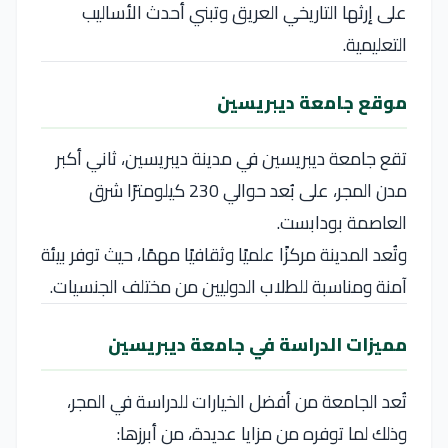
على إرثها التاريخي العريق وتبني أحدث الأساليب
التعليمية.
موقع جامعة ديبريسين
تقع
جامعة ديبريسين
في مدينة
ديبريسين
، ثاني أكبر
مدن
المجر
، على بُعد حوالي 230 كيلومترًا شرق
العاصمة
بودابست
.
وتُعد المدينة مركزًا علميًا وثقافيًا مهمًا، حيث توفر بيئة
آمنة ومناسبة للطلاب الدوليين من مختلف الجنسيات.
مميزات الدراسة في جامعة ديبريسين
تُعد الجامعة من أفضل الخيارات للدراسة في المجر،
وذلك لما توفره من مزايا عديدة، من أبرزها: