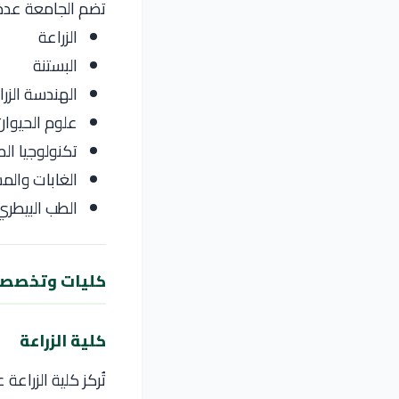
تضم الجامعة عدة 
الزراعة
البستنة
الهندسة الزرا
علوم الحيوان 
تكنولوجيا الص
الغابات والم
الطب البيطري (6 سنوات –  FR / RO
كليات وتخصصات
كلية الزراعة
تُركز كلية الزراعة