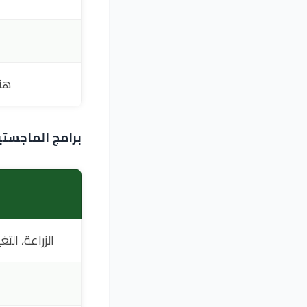
هند
برامج الماجستي
الزراعة، الت