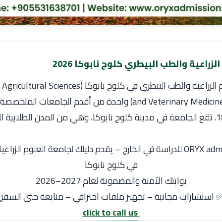
زراعية والطب البيطري كلوج نابوكا 2026
تُعد جامعة العلوم الزراعية والطب البيطري في كلوج نابوكا (s
and Veterinary Medicine of Cluj-Napoca) واحدة من أقدم الجامعات
تأسست عام 1869. تقع الجامعة في مدينة كلوج نابوكا، وهي من المدن الطلابية
📍 مكتب ORYX admission للدراسة في الخارج – يقدم دليلك لجامعة العلوم ال
في كلوج نابوكا
بوابتك الآمنة والمضمونة لعام 2027–2026
 استشارات مجانية – تجهيز ملفات احترافي – متابعة حتى السفر
click to call us