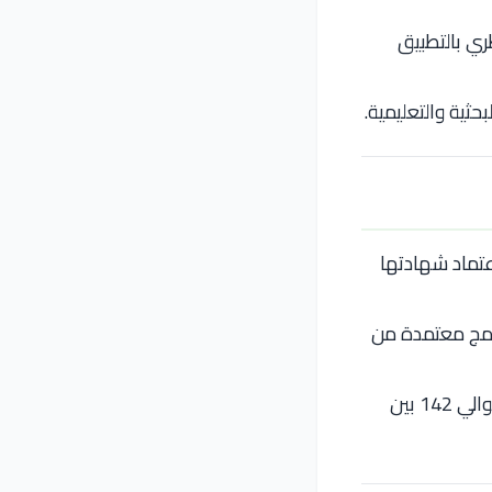
ي بالتطبيق
ثية والتعليمية.
م العالي التركي (YÖK)، ما يضمن اعتماد شهادتها
ؤسسة التعليمية وبرامج معتمدة من
على المستوى العالمي، تحتل الجامعة ترتيبًا عالميًا حوالي 6610، وترتيبًا محليًا حوالي 142 بين