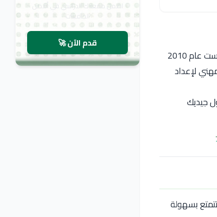
اضمن مقعدك الدراسي في أفضل
الجامعات
قدم الآن 🚀
جامعة إسطنبول جيديك (Istanbul Gedik University) هي جامعة خاصة تركية تأسست عام 2010
مهني لإعداد
تتمتع بسهولة