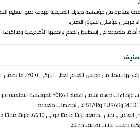
ة بمبادرة من مؤسسة جيديك التعليمية بهدف دمج التعليم النظر
اد خريجين مؤهلين لسوق العمل.
أحرمًا متعددة في إسطنبول تخدم برامجها الأكاديمية ومراكزها البح
تصنيف
الجامعة معترف بها رسميًا من مجلس التعلي
لديها اعتمادات وإجراءات جودة تشمل اعتماد YÖKAK للم
ركية بحسب بيانات تصنيف حديثة.