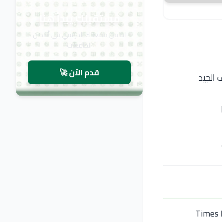
مستقبلك يبدأ هنا
اضمن مقعدك الدراسي في أفضل
الجامعات
قدم الآن 🚀
 الجيد
ات العالمية مثل QS وTimes Higher