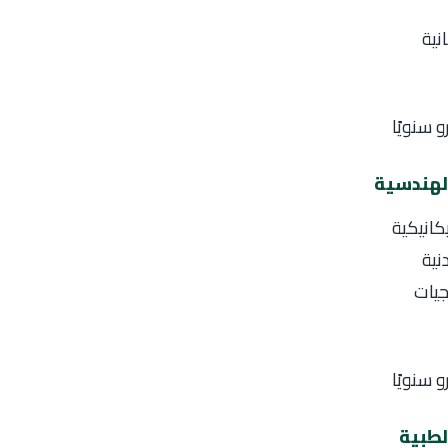
نية
كانيكية
نية
جيات