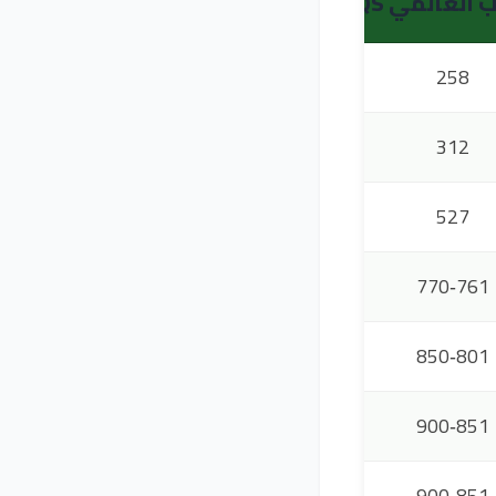
ب العالمي QS
الترتيب داخل بولندا (QS)
1
258
2
312
4
527
5
761‑770
6
801‑850
8
851‑900
7
851‑900