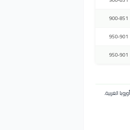
9
851‑900
10
901‑950
11
901‑950
با الغربية.