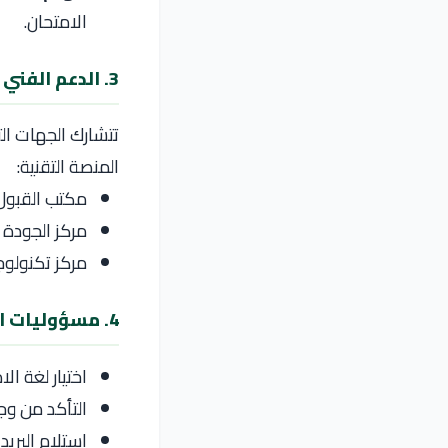
الامتحان.
3. الدعم الفني
تتشارك الجهات الت
المنصة التقنية:
مكتب القبول 
مركز الجودة ا
مركز تكنولوج
4. مسؤوليات المرشح
اختيار لغة ال
التأكد من وج
استلام البري