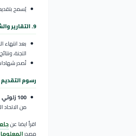
يُسمح بتقدي
9. التقارير والشهادات
بعد انتهاء ا
اللجنة، ونتائ
تُصدر شهادات 
رسوم التقديم
100 زلوتي بولندي (PLN):
من الاتحاد ا
اقرأ ايضا عن
جام
مصدر
المعلوما