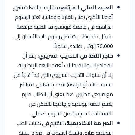
العبء المالي المرتفع:
مقارنة بجامعات شرق
أوروبا الأخرى (مثل بلغاريا ورومانيا)، تعتبر الرسوم
الدراسية في جامعة فروتسواف الطبية مرتفعة
بشكل ملحوظ، حيث تصل رسوم طب الأسنان إلى
76,000 زلوتي بولندي سنوياً.
حاجز اللغة في التدريب السريري:
رغم أن
المحاضرات والامتحانات تُعقد باللغة الإنجليزية،
إلا أن سنوات التدريب السريري (التي تبدأ غالباً من
السنة الثالثة أو الرابعة) تتطلب التعامل المباشر
مع مرضى محليين. هذا يعني أن الطالب ملزم
بتعلم اللغة البولندية وإجادتها للتمكن من
الاستفادة الحقيقية من التدريب العملي.
الصرامة الأكاديمية:
التقييم في كليات الطب
البولندية صارم، ونسبة الرسوب في مواد السنة