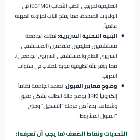
التعليمية لخريجي الطب الأجانب (ECFMG) في
الولايات المتحدة، مما يفتح الباب لمزاولة المهنة
عالمياً.
البنية التحتية السريرية:
تمتلك الجامعة
مستشفيين تعليميين متقدمين (المستشفى
السريري العام والمستشفى السريري الجامعي)،
مما يوفر بيئة تطبيقية قوية للطلاب في سنوات
التدريب.
وضوح معايير القبول:
تعتمد الجامعة نظاماً
إلكترونياً (IRK) يوضح حالة الطالب بشكل دقيق
وشفاف، بدءاً من مرحلة “التسجيل” وحتى
“القبول المشروط”.
التحديات ونقاط الضعف (ما يجب أن تعرفه):