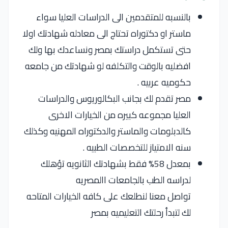
بالنسبه للمتقدمين الى الدراسات العليا سواء
ماستر او دكتوراه تحتاج الى معادله شهادتك اولا
حتى تستكمل دراستك بمصر ونساعدك بها ولك
افضليه بالوقت والتكلفه لو شهادتك من جامعه
حكوميه عربيه .
مصر تقدم لك بجانب البكالوريوس والدراسات
العليا مجموعه كبيره من الخيارات الاخرى
كالدبلومات والماستر والدكتوراه المهنيه وكذلك
سنه الامتياز للتخصصات الطبيه .
بمعدل 58% فقط بشهادتك الثانويه تؤهلك
لدراسه الطب بالجامعات االمصريه
تواصل معنا لنطلعك على كافه الخيارات المتاحه
لك لتبدأ رحلتك التعليميه بمصر