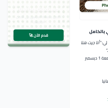
مستقبلك يبدأ هنا
اضمن مقعدك الدراسي في أفضل
الجامعات
قدم الآن 🚀
لي:
“أنا جيت هنا
”
الغريب؟ بعد 6 شهور فقط، نفس الشخص كان بيحكيلي إزاي الدراسة في رومانيا جامعة 1 ديسمبر