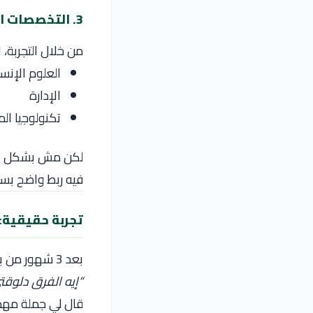
3. التخصصات العملية
من خلال التجربة، 
العلوم الإنسا
الإدارة
تكنولوجيا ال
لكن مش بشكل ن
فيه ربط واضح بس
تجربة حقيقية: 
بعد 3 شهور من بداية الدراسة، رجعت لنفس الطالب وسألته:
“إيه الفرق دلوقت
قال لي جملة مهمة