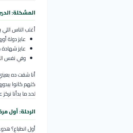
المشكلة: الحير
أغلب الناس اللي 
عايز دولة أور
عايز شهادة 
وفي نفس الو
أنا شفت ده بعيني
كلهم كانوا بيدور
لحد ما بدأنا نركز على 
الرحلة: أول مرة
أول انطباع؟ هدوء