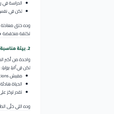
الدراسة في
ر
لكن في نفس 
وده خلق معادلة نا
تكلفة منخفضة + 
2. بيئة مناسبة للتركيز
واحدة من أكبر ال
لكن في
ألبا يوليا
:
مفيش distractions كتير
الحياة هادئة
تقدر تركز ع
وده اللي خلّى ال