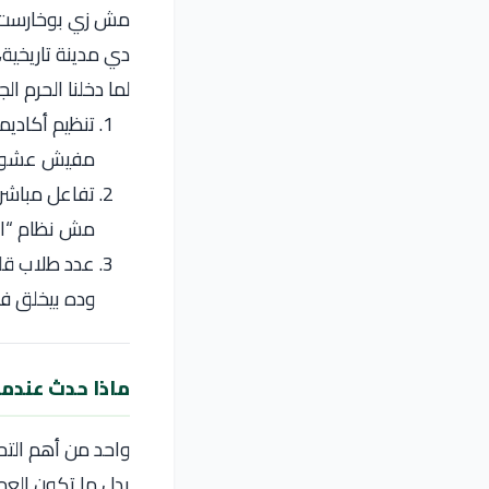
مش زي
بوخارست
دي مدينة تاريخية،
لما دخلنا الحرم ال
تنظيم أكادي
مفيش عشوائية. كل ب
تفاعل مباشر 
مش نظام “اح
عدد طلاب قلي
وده بيخلق ف
ماذا حدث عندما 
واحد من أهم التحو
بدل ما تكون العمل