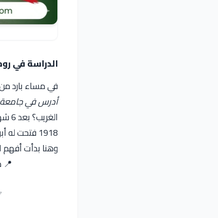
الدراسة في رومانيا جامعة 1 ديسمبر 1918 – 
في مساء بارد من
أدرس في
جامعة 1 ديسمبر 918
1918 فتحت له أبواب ماكنش يتخيلها.
وهنا بدأت أفهم 
📍 مكتب ORYX للدراسة في ا
✅