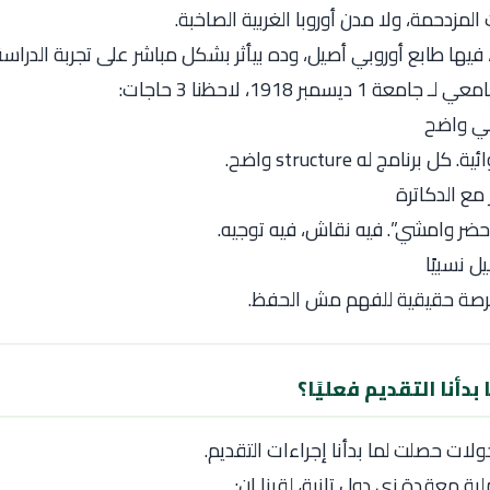
المزدحمة، ولا مدن أوروبا الغربية الصاخبة.
 فيها طابع أوروبي أصيل، وده بيأثر بشكل مباشر على تجربة الدراسة
جامعي لـ
جامعة 1 ديسمبر 1918
، لاحظنا 3 حاجات:
مي واضح
رنامج له structure واضح.
مع الدكاترة
ضر وامشي”. فيه نقاش، فيه توجيه.
ل نسبيًا
رصة حقيقية للفهم مش الحفظ.
بدأنا التقديم فعليًا؟
لات حصلت لما بدأنا إجراءات التقديم.
ية معقدة زي دول تانية، لقينا إن: