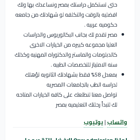
حتى تستكمل دراستك بمصر ونساعدك بها ولك
افضليه بالوقت والتكلفه لو شهادتك من جامعه
حكوميه عربيه .
مصر تقدم لك بجانب البكالوريوس والدراسات
العليا مجموعه كبيره من الخيارات الاخرى
كالدبلومات والماستر والدكتوراه المهنيه وكذلك
سنه الامتياز للتخصصات الطبيه .
بمعدل 58% فقط بشهادتك الثانويه تؤهلك
لدراسه الطب بالجامعات االمصريه
تواصل معنا لنطلعك على كافه الخيارات المتاحه
لك لتبدأ رحلتك التعليميه بمصر
واتساب
|
يوتيوب