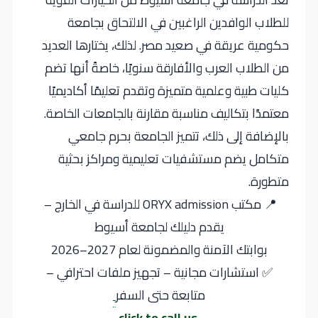
للطلاب الوافدين الراغبين في الالتحاق بجامعة
حكومية عريقة في صعيد مصر. لذلك، يختارها العديد
من الطلاب العرب والأفارقة سنويًا، خاصةً أنها تضم
كليات طبية وعلمية متميزة وتقدم تعليمًا أكاديميًا
معتمدًا بتكاليف مناسبة مقارنة بالجامعات الخاصة.
بالإضافة إلى ذلك، تتميز الجامعة بحرم جامعي
متكامل يضم مستشفيات تعليمية ومراكز بحثية
متطورة.
📍 مكتب ORYX admission للدراسة في الخارج –
يقدم دليلك لجامعة أسيوط
بوابتك الآمنة والمضمونة لعام 2027–2026
✅ استشارات مجانية – تجهيز ملفات احترافي –
متابعة حتى السفر
click to call us