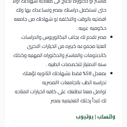
ماستر او دكتوراه تحتاج الى معادله شهادتك اولا
حتى تستكمل دراستك بمصر ونساعدك بها ولك
افضليه بالوقت والتكلفه لو شهادتك من جامعه
حكوميه عربيه .
مصر تقدم لك بجانب البكالوريوس والدراسات
العليا مجموعه كبيره من الخيارات الاخرى
كالدبلومات والماستر والدكتوراه المهنيه وكذلك
سنه الامتياز للتخصصات الطبيه .
بمعدل 58% فقط بشهادتك الثانويه تؤهلك
لدراسه الطب بالجامعات االمصريه
تواصل معنا لنطلعك على كافه الخيارات المتاحه
لك لتبدأ رحلتك التعليميه بمصر
واتساب
|
يوتيوب