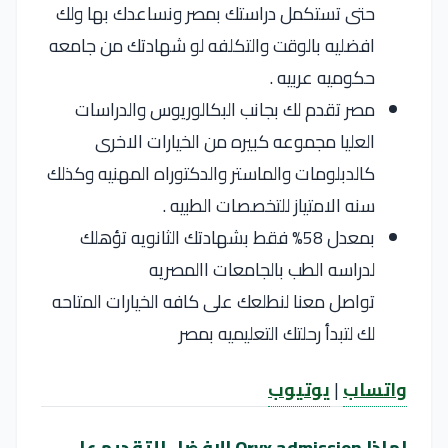
حتى تستكمل دراستك بمصر ونساعدك بها ولك
افضليه بالوقت والتكلفه لو شهادتك من جامعه
حكوميه عربيه .
مصر تقدم لك بجانب البكالوريوس والدراسات
العليا مجموعه كبيره من الخيارات الاخرى
كالدبلومات والماستر والدكتوراه المهنيه وكذلك
سنه الامتياز للتخصصات الطبيه .
بمعدل 58% فقط بشهادتك الثانويه تؤهلك
لدراسه الطب بالجامعات االمصريه
تواصل معنا لنطلعك على كافه الخيارات المتاحه
لك لتبدأ رحلتك التعليميه بمصر
واتساب
|
يوتيوب
لماذا Oryx admission الافضل للتقديم على