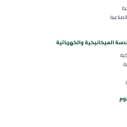
ية
لصناعية
هندسة الميكانيكية والكهربائية
كية
ة
لوم