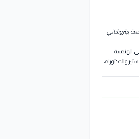
عة بيتروشاني
لى الهندسة
 والماجستير والدكتوراه،