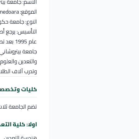
الاسم: جامعة بيتروشاني (etroșani
الموقع: Petroșani، Hunedoara، رومانيا
النوع: جامعة حك
التأسيس: يرجع أص
عام 1995 بعد تطويرها من معهد التعدين.
جامعة بيتروشاني 
وتدرب آلاف الطلاب ب
كليات وتخصصا
تضم الجامعة ثلاث
اولا: كلية التع
هندسة التعدين