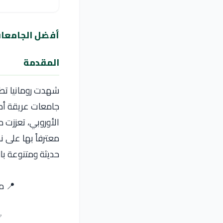
أفضل الجامعات
المقدمة
شهدت رومانيا تطور
جامعات عريقة أصبح
الأوروبي، تعززت م
معترفاً بها على 
حديثة ومتنوعة بال
📍 مكتب  admission
✅